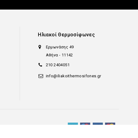
υ
Ηλιακοί Θερμοσίφωνες
Ερμωνάσης 49
Αθήνα - 11142
210 2404051
info@iliakoithermosifones.gr