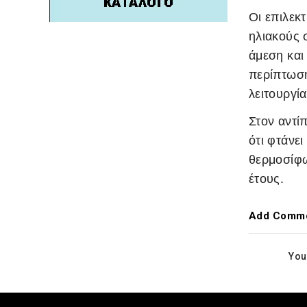
Οι επιλεκ
ηλιακούς 
άμεση και
περίπτωση
λειτουργία
Στον αντί
ότι φτάνε
θερμοσίφω
έτους.
Add Comm
You