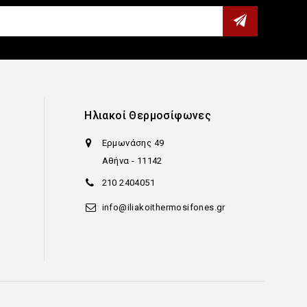
υ
Ηλιακοί Θερμοσίφωνες
Ερμωνάσης 49
Αθήνα - 11142
210 2404051
info@iliakoithermosifones.gr